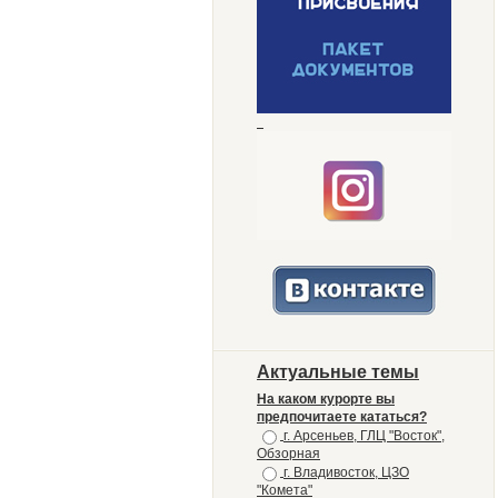
Актуальные темы
На каком курорте вы
предпочитаете кататься?
г. Арсеньев, ГЛЦ "Восток",
Обзорная
г. Владивосток, ЦЗО
"Комета"