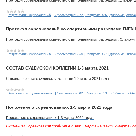
Протокол соревнования совместно с выполненными разрядами.Слалом, 2 
Результаты соревнований
|
Просмотров:
677
|
Загрузок:
120
|
Добавил:
skifed
Протокол соревнований со спортивными разрядами ГИГАНТ
Протокол соревнования совместно с выполненными разрядами. Слалом-гиг
Результаты соревнований
|
Просмотров:
668
|
Загрузок:
151
|
Добавил:
skifed
СОСТАВ СУДЕЙСКОЙ КОЛЛЕГИИ 1-3 марта 2021
Справка о составе судейской коллегии 1-2 марта 2021 года
Положения о соревнованиях
|
Просмотров:
628
|
Загрузок:
100
|
Добавил:
skife
Положение о соревнованиях 1-3 марта 2021 года
Положение о соревнованиях 1-3 марта 2021 года.
Внимание! Соревнования пройдут в 2 дня: 1 марта - гигант, 2 марта - 