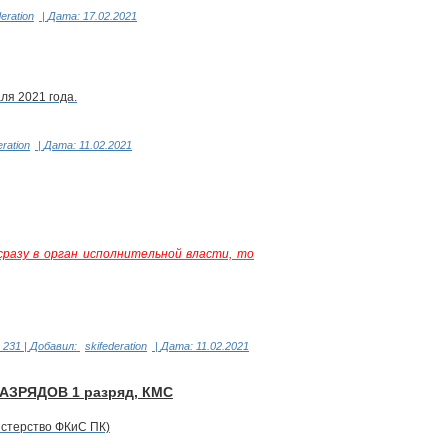
deration
|
Дата:
17.02.2021
ля 2021 года.
eration
|
Дата:
11.02.2021
разу в орган исполнительной власти, то
231
|
Добавил:
skifederation
|
Дата:
11.02.2021
ЗРЯДОВ 1 разряд, КМС
истерство ФКиС ПК)