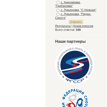
с. Анисимовка,
"Грибановка"
с. Лукьяновка, "С-Нежная"
с. Лукьяновка, "Пидан-
Сихотэ"
Результаты
|
Архив опросов
Всего ответов:
349
Наши партнеры