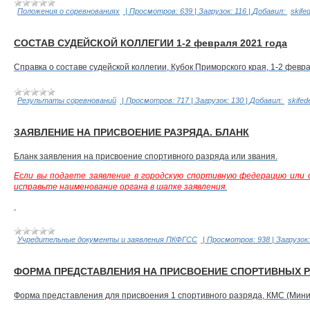
Положения о соревнованиях
|
Просмотров:
639
|
Загрузок:
116
|
Добавил:
skife
СОСТАВ СУДЕЙСКОЙ КОЛЛЕГИИ 1-2 февраля 2021 года
Справка о составе судейской коллегии, Кубок Приморского края, 1-2 февра
Результаты соревнований
|
Просмотров:
717
|
Загрузок:
130
|
Добавил:
skifed
ЗАЯВЛЕНИЕ НА ПРИСВОЕНИЕ РАЗРЯДА. БЛАНК
Бланк заявления на присвоение спортивного разряда или звания.
Если вы подаете заявление в городскую спортивную федерацию или с
исправьте наименование органа в шапке заявления.
Учредительные документы и заявления ПКФГСС
|
Просмотров:
938
|
Загрузок:
ФОРМА ПРЕДСТАВЛЕНИЯ НА ПРИСВОЕНИЕ СПОРТИВНЫХ РА
Форма представления для присвоения 1 спортивного разряда, КМС (Мин