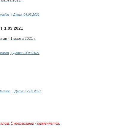
марта 2021 г.
eration
|
Дата:
04.03.2021
 1.03.2021
ант, 1 марта 2021 г.
eration
|
Дата:
04.03.2021
deration
|
Дата:
17.02.2021
слалом. Супергигант - отменяется.