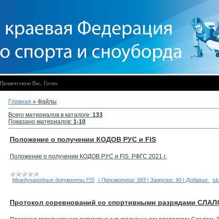
Приветствую Вас
,
Гость
Главная
»
Файлы
Всего материалов в каталоге
:
133
Показано материалов
:
1-10
Положение о получении КОДОВ РУС и FIS
Положение о получении КОДОВ РУС и FIS. РФГС 2021 г.
Международные документы FIS
|
Просмотров:
583
|
Загрузок:
90
|
Добавил:
sk
Протокол соревнований со спортивными разрядами СЛАЛО