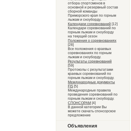
отбора спортсменов в
основной и резервный состав
сборной команды
Приморского края по горным
лыжам и сноуборду.
Календари соревнований
[12]
Календари соревнований по
горным лыжам и сноуборду
на текущий сезон
Положения о соревнованиях
[28]
Все положения о краевых
соревнованиях по горным
лыжам и сноуборду.
Результаты соревнований
[59]
Протоколы с результатами
краевых соревнований по
горным лыжам и сноуборду.
Международные документы
FIS
[5]
Международные правила
проведения соревнований по
горным лыжам и сноуборду.
СПОНСОРАМ
[4]
В данной категории Вы
можете скачать спонсорское
предложение
Объявления