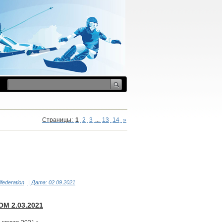
Страницы
:
1
2
3
...
13
14
»
ifederation
|
Дата:
02.09.2021
М 2.03.2021