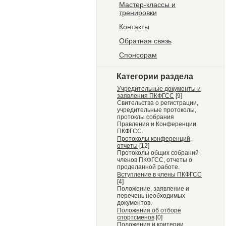
Мастер-классы и
тренировки
Контакты
Обратная связь
Спонсорам
Категории раздела
Учредительные документы и
заявления ПКФГСС
[9]
Свительства о регистрации,
учредительные протоколы,
протоклы собрания
Правления и Конференции
ПКФГСС.
Протоколы конференций,
отчеты
[12]
Протоколы общих собраний
членов ПКФГСС, отчеты о
проделанной работе.
Вступление в члены ПКФГСС
[4]
Положение, заявление и
перечень необходимых
документов.
Положения об отборе
спортсменов
[0]
Положения и критерии