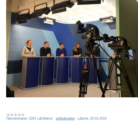
Просмотров:
1261
|
Добавил:
skifederation
|
Дата:
25.01.2016