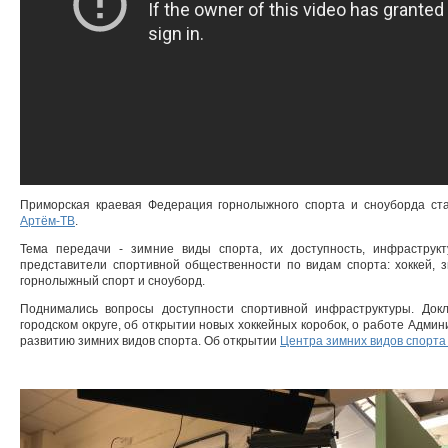
Приморская краевая Федерация горнолыжного спорта и сноуборда ста
Артём-ТВ
.
Тема передачи - зимние виды спорта, их доступность, инфраструк
представители спортивной общественности по видам спорта: хоккей, 
горнолыжный спорт и сноуборд.
Поднимались вопросы доступности спортивной инфраструктуры. Док
городском округе, об открытии новых хоккейных коробок, о работе Админ
развитию зимних видов спорта. Об открытии
Центра зимних видов спорта 