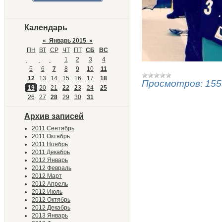
Календарь
«
Январь 2015
»
ПН
ВТ
СР
ЧТ
ПТ
СБ
ВС
1
2
3
4
5
6
7
8
9
10
11
12
13
14
15
16
17
18
Просмотров:
155
19
20
21
22
23
24
25
26
27
28
29
30
31
Архив записей
2011 Сентябрь
2011 Октябрь
2011 Ноябрь
2011 Декабрь
2012 Январь
2012 Февраль
2012 Март
2012 Апрель
2012 Июль
2012 Октябрь
2012 Декабрь
2013 Январь