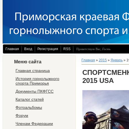
Главная
Вход
Регистрация
RSS
Приветствую Вас
,
Гость
Главная
»
2015
»
Январь
»
1
Меню сайта
Главная страница
СПОРТСМЕНК
История горнолыжного
2015 USA
спорта Приморья
Документы ПКФГСС
Каталог статей
Фотоальбомы
Форум
Членам Федерации