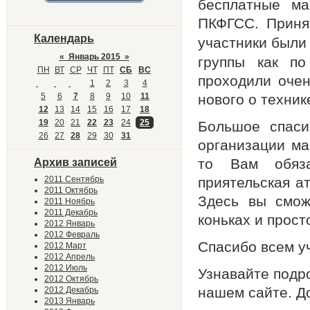
бесплатные ма
ПКФГСС. Приня
Календарь
участники был
«
Январь 2015
»
группы как по
ПН
ВТ
СР
ЧТ
ПТ
СБ
ВС
проходили очен
1
2
3
4
5
6
7
8
9
10
11
нового о техник
12
13
14
15
16
17
18
19
20
21
22
23
24
25
Большое спаси
26
27
28
29
30
31
организации ма
то Вам обяза
Архив записей
2011 Сентябрь
приятельская а
2011 Октябрь
Здесь вы смож
2011 Ноябрь
2011 Декабрь
коньках и прост
2012 Январь
2012 Февраль
Спасибо всем у
2012 Март
2012 Апрель
2012 Июль
Узнавайте подр
2012 Октябрь
нашем сайте. До
2012 Декабрь
2013 Январь