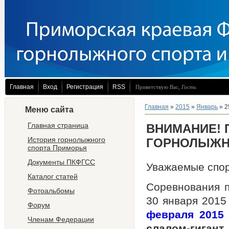
Главная
Вход
Регистрация
RSS
Приветствую Вас
,
Гость
Главная
»
2015
»
Январь
»
2
Меню сайта
Главная страница
ВНИМАНИЕ! 
История горнолыжного
ГОРНОЛЫЖН
спорта Приморья
Документы ПКФГСС
Уважаемые спор
Каталог статей
Соревнования п
Фотоальбомы
30 января 2015
Форум
февраля 2015 
Членам Федерации
слалом-гигант.