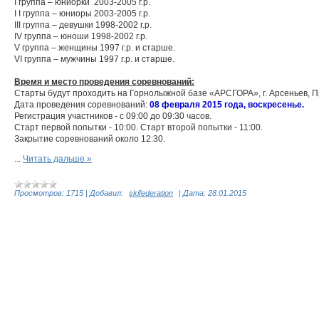
I группа – юниорки 2003-2005 г.р.
I I группа – юниоры 2003-2005 г.р.
III группа – девушки 1998-2002 г.р.
IV группа – юноши 1998-2002 г.р.
V группа – женщины 1997 г.р. и старше.
VI группа – мужчины 1997 г.р. и старше.
Время и место проведения соревнований:
Старты будут проходить на Горнолыжной базе «АРСГОРА», г. Арсеньев, П
Дата проведения соревнований:
08 февраля 2015 года, воскресенье.
Регистрация участников - с 09:00 до 09:30 часов.
Старт первой попытки - 10:00. Старт второй попытки - 11:00.
Закрытие соревнований около 12:30.
...
Читать дальше »
Просмотров:
1715
|
Добавил:
skifederation
|
Дата:
28.01.2015